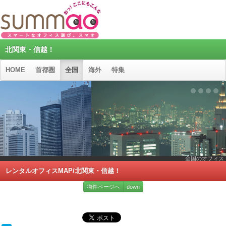
北関東・信越！
HOME
首都圏
全国
海外
特集
全国のオフィス
レンタルオフィスMAP/北関東・信越！
物件ページへ
down