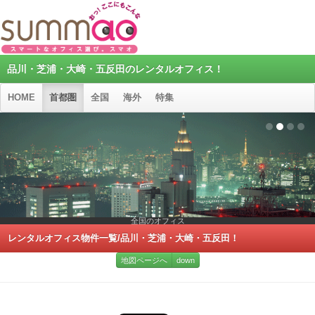
品川・芝浦・大崎・五反田のレンタルオフィス！
HOME
首都圏
全国
海外
特集
全国のオフィス
レンタルオフィス物件一覧/品川・芝浦・大崎・五反田！
地図ページへ
down