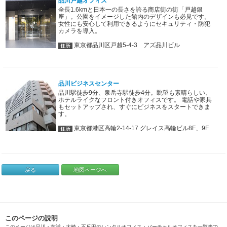
品川戸越オフィス
全長1.6kmと日本一の長さを誇る商店街の街「戸越銀
座」。公園をイメージした館内のデザインも必見です。
女性にも安心して利用できるようにセキュリティ・防犯
カメラを導入。
東京都品川区戸越5-4-3 アズ品川ビル
品川ビジネスセンター
品川駅徒歩9分、泉岳寺駅徒歩4分。眺望も素晴らしい、
ホテルライクなフロント付きオフィスです。 電話や家具
もセットアップされ、すぐにビジネスをスタートできま
す。
東京都港区高輪2-14-17 グレイス高輪ビル8F、9F
戻る
地図ページへ
このページの説明
このページは品川・芝浦・大崎・五反田のレンタルオフィス・バーチャルオフィスを一覧表で